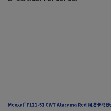
®
Meoxal
F121-51 CWT Atacama Red 阿塔卡马