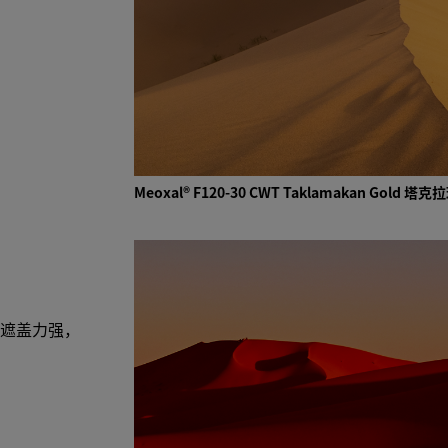
Meoxal® F120-30 CWT Taklamakan G
遮盖力强，