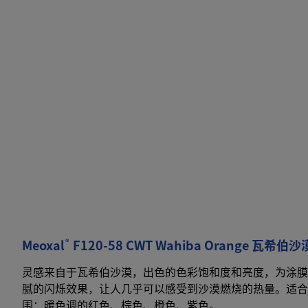
®
Meoxal
F120-58 CWT Wahiba Orange 瓦希伯
灵感来自于瓦希伯沙漠，出色的色彩饱和度和亮度，为涂膜
腻的闪烁效果，让人几乎可以感受到沙漠燃烧的热量。适合
围：暖色调的红色、棕色、橙色、紫色。