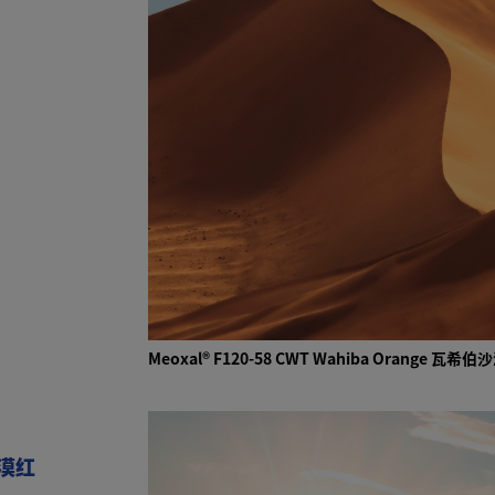
Meoxal® F120-58 CWT Wahiba Orange
沙漠红