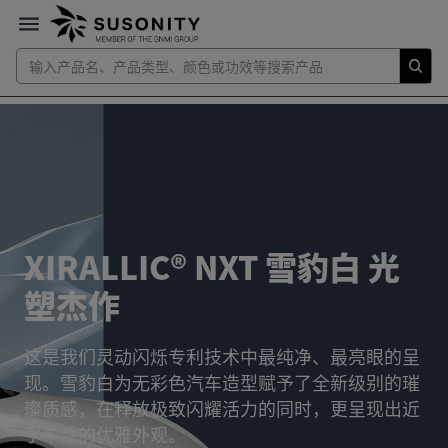
XIRALLIC® NXT 雪豹白 光
塑杰作
这是我们灵动闪烁专利技术中最纯净、最亮眼的呈
现。雪豹白为无彩色汽车造型赋予了全新级别的璀
璨质感，在释放极致闪耀活力的同时，更呈现出近
乎中性的优雅外观。