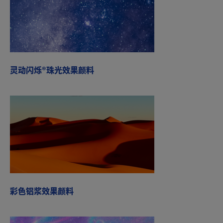
灵动闪烁®珠光效果颜料
彩色铝浆效果颜料