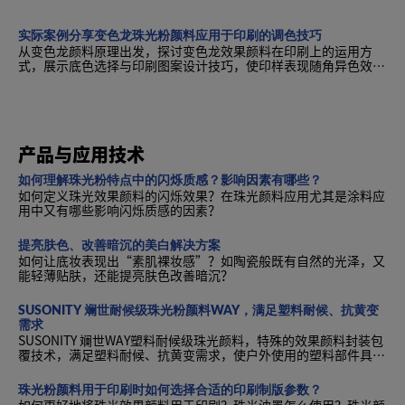
实际案例分享变色龙珠光粉颜料应用于印刷的调色技巧
从变色龙颜料原理出发，探讨变色龙效果颜料在印刷上的运用方
式，展示底色选择与印刷图案设计技巧，使印样表现随角异色效
果，或强烈或隐约。
产品与应用技术
如何理解珠光粉特点中的闪烁质感？影响因素有哪些？
如何定义珠光效果颜料的闪烁效果？在珠光颜料应用尤其是涂料应
用中又有哪些影响闪烁质感的因素？
提亮肤色、改善暗沉的美白解决方案
如何让底妆表现出“素肌裸妆感”？如陶瓷般既有自然的光泽，又
能轻薄贴肤，还能提亮肤色改善暗沉？
SUSONITY 斓世耐候级珠光粉颜料WAY，满足塑料耐候、抗黄变
需求
SUSONITY 斓世WAY塑料耐候级珠光颜料，特殊的效果颜料封装包
覆技术，满足塑料耐候、抗黄变需求，使户外使用的塑料部件具有
极高的耐候性以抵御环境因素与紫外线影响。
珠光粉颜料用于印刷时如何选择合适的印刷制版参数？