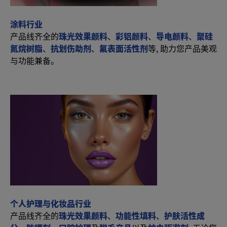
涂料行业
产品线齐全的
珠光效果颜料
、
彩铝颜料
、
导电颜料
、
聚硅
氮烷树脂
、
抗划伤助剂
、
氟表面活性剂
等, 助力您产品美观
与功能兼备。
个人护理与化妆品行业
产品线齐全的
珠光效果颜料
、
功能性填料
、
护肤活性成