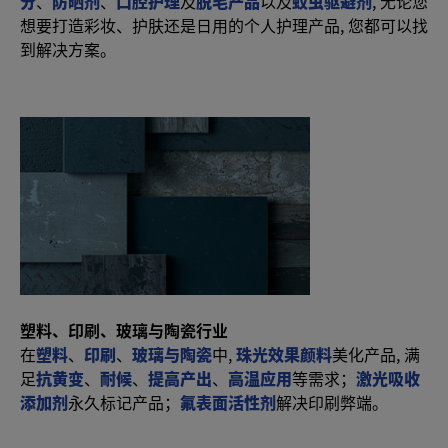
分
、
防晒剂
、
口腔护理
及
脱毛产品
以及
蚊虫驱避剂
, 无论您
想要打造彩妆、护肤还是日用的个人护理产品, 您都可以找
到解决方案。
塑料、印刷、玻璃与陶瓷行业
在
塑料
、
印刷
、
玻璃与陶瓷
中,
珠光效果颜料
美化产品, 满
足
抗黄变
、
耐候
、
提高产出
、
高温应用
等需求；
激光吸收
添加剂
永久标记产品；
氟表面活性剂
解决印刷弊端。