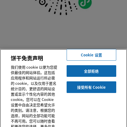
微信小程序“斓世色彩库与珠光效果颜料”
Cookie 设置
饼干免责声明
提供珠光颜料在涂料，塑料应用的色彩解决方案
我们使用 cookie 以便为您提
全部拒绝
供最佳的网站体验。这包括
应用程序和网站运行所必需
的 cookie，以及仅用于匿名
接受所有 Cookie
统计目的、更舒适的网站设
置或显示个性化内容的其他
© 2026 SUSONITY Commercial GmbH 或及其分支机构， 保留所
cookie。您可以在 Cookie
有权利。严格禁止在未经同意的情况下转载本网站之所有信息。
设置中自由决定您希望允许
的类别。请注意，根据您的
网站使用条款
|
销售及交付通用条款和条件
|
数据隐私声明
|
电
子营业执照
|
沪ICP备2025136106号-1
|
危险化学品经营许可
选择，网站的全部功能可能
证
|
个人信息收集同意书
|
COOKIE 设置
不再可用。您可以随时查看
和更改您的选择。更多信息