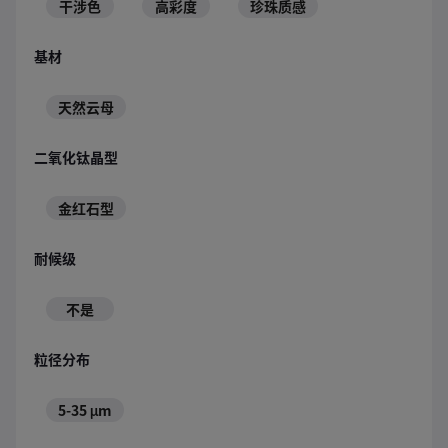
干涉色
高彩度
珍珠质感
基材
天然云母
二氧化钛晶型
金红石型
耐候级
不是
粒径分布
5-35 μm