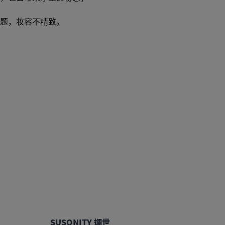
题，妆容不精致。
SUSONITY 斓世