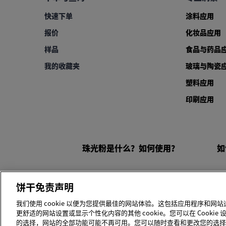
快速下单
涂料应用
报价
化妆品应用
样品
食品与药品
我的收藏夹
玻璃与陶瓷
塑料应用
印刷应用
珠光粉是什么？如何使用？
如
饼干免责声明
© 2026 SUSONITY Commercial GmbH 或及其分支
网站使用条款
|
销售及交付通用条款和条件
|
数据隐私声明
|
电
我们使用 cookie 以便为您提供最佳的网站体验。这包括应用程序和网站
更舒适的网站设置或显示个性化内容的其他 cookie。您可以在 Cook
的选择，网站的全部功能可能不再可用。您可以随时查看和更改您的选择