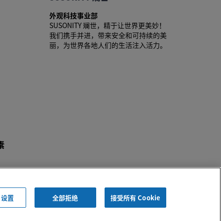
外观科技事业部
SUSONITY 斓世，精于让世界更美妙！
我们携手并进，带来安全和可持续的美
丽，为世界各地人们的生活注入活力。
素
e 设置
全部拒绝
接受所有 Cookie
同意书
|
COOKIE 设置