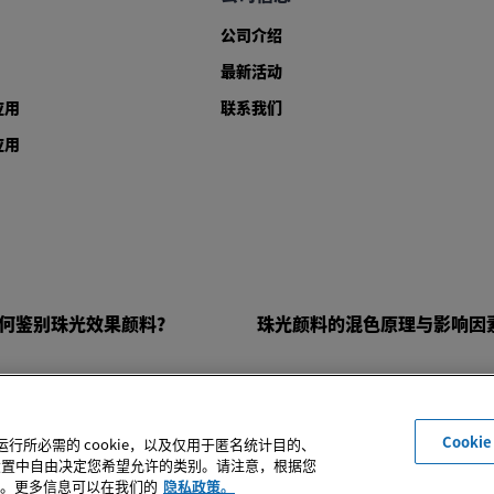
公司介绍
最新活动
应用
联系我们
应用
何鉴别珠光效果颜料？
珠光颜料的混色原理与影响因
机构， 保留所有权利。严格禁止在未经同意的情况下转载本网站之所有信息。
Cooki
子营业执照
|
沪ICP备2025136106号-1
|
危险化学品经营许可证
|
个人信息收集
运行所必需的 cookie，以及仅用于匿名统计目的、
ie 设置中自由决定您希望允许的类别。请注意，根据您
。更多信息可以在我们的
隐私政策。