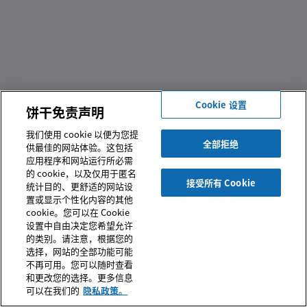
Cookie 设置
饼干免责声明
我们使用 cookie 以便为您提
全部拒绝
供最佳的网站体验。这包括
应用程序和网站运行所必需
的 cookie，以及仅用于匿名
接受所有 Cookie
统计目的、更舒适的网站设
置或显示个性化内容的其他
© 2026 SUSONITY Commercial GmbH 或及其分支机构， 保留所
cookie。您可以在 Cookie
有权利。严格禁止在未经同意的情况下转载本网站之所有信息。
设置中自由决定您希望允许
的类别。请注意，根据您的
网站使用条款
|
销售及交付通用条款和条件
|
数据隐私声明
|
电
选择，网站的全部功能可能
子营业执照
|
沪ICP备2025136106号-1
|
危险化学品经营许可
证
|
个人信息收集同意书
|
COOKIE 设置
不再可用。您可以随时查看
和更改您的选择。更多信息
可以在我们的
隐私政策。